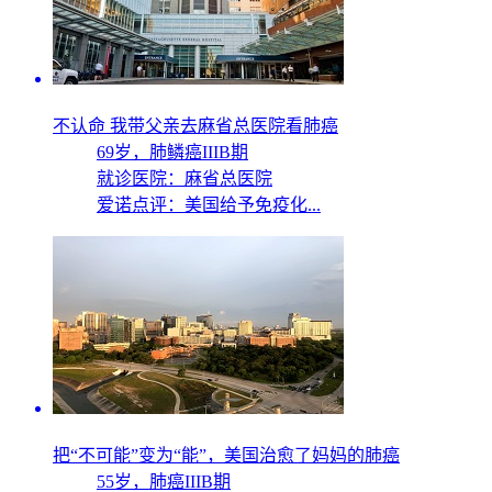
不认命 我带父亲去麻省总医院看肺癌
69岁，
肺鳞癌IIIB期
就诊医院：麻省总医院
爱诺点评：美国给予免疫化...
把“不可能”变为“能”，美国治愈了妈妈的肺癌
55岁，
肺癌IIIB期