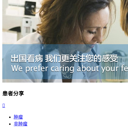
患者分享

肿瘤
非肿瘤