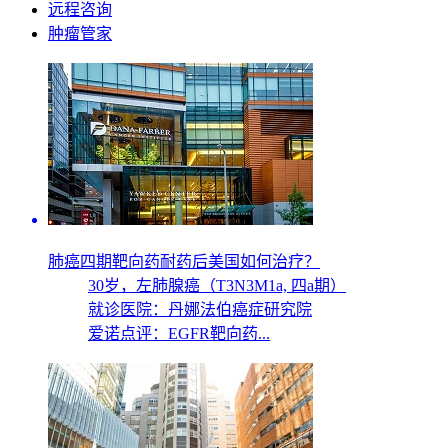
远程咨询
肿瘤管家
肺癌四期靶向药耐药后美国如何治疗？
30岁，
左肺腺癌（T3N3M1a, 四a期）
就诊医院：丹娜法伯癌症研究院
爱诺点评：EGFR靶向药...