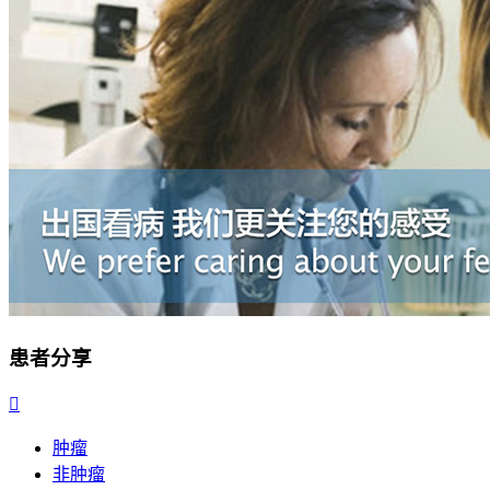
患者分享

肿瘤
非肿瘤