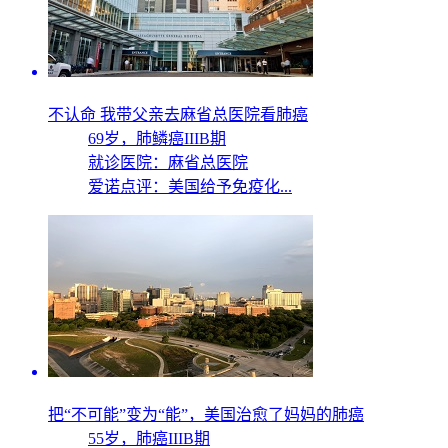
不认命 我带父亲去麻省总医院看肺癌
69岁，
肺鳞癌IIIB期
就诊医院：麻省总医院
爱诺点评：美国给予免疫化...
把“不可能”变为“能”，美国治愈了妈妈的肺癌
55岁，
肺癌IIIB期