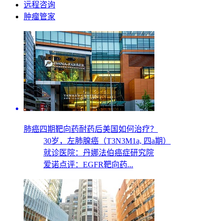
远程咨询
肿瘤管家
肺癌四期靶向药耐药后美国如何治疗？
30岁，
左肺腺癌（T3N3M1a, 四a期）
就诊医院：丹娜法伯癌症研究院
爱诺点评：EGFR靶向药...