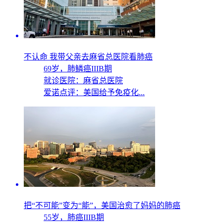
不认命 我带父亲去麻省总医院看肺癌
69岁，
肺鳞癌IIIB期
就诊医院：麻省总医院
爱诺点评：美国给予免疫化...
把“不可能”变为“能”，美国治愈了妈妈的肺癌
55岁，
肺癌IIIB期