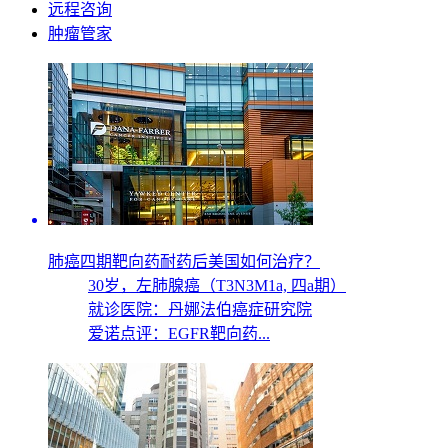
远程咨询
肿瘤管家
肺癌四期靶向药耐药后美国如何治疗？
30岁，
左肺腺癌（T3N3M1a, 四a期）
就诊医院：丹娜法伯癌症研究院
爱诺点评：EGFR靶向药...