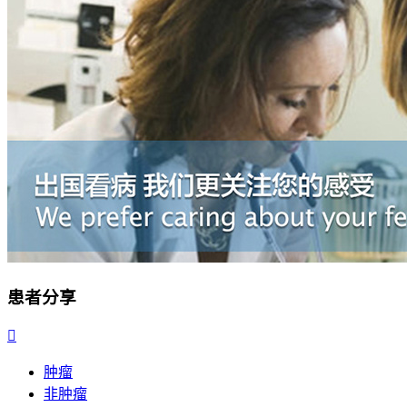
患者分享

肿瘤
非肿瘤