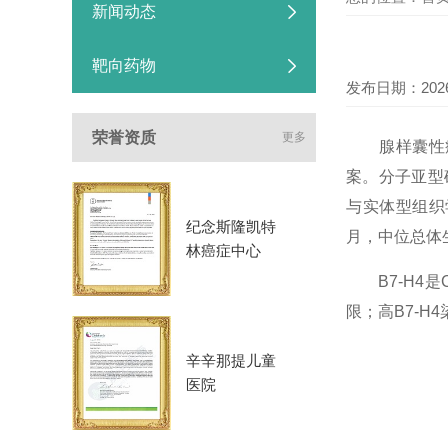
新闻动态
靶向药物
发布日期：2026-
荣誉资质
更多
腺样囊性癌（
案。分子亚型确
与实体型组织
纪念斯隆凯特
月，中位总体
林癌症中心
B7-H4是
限；高B7-H
辛辛那提儿童
医院