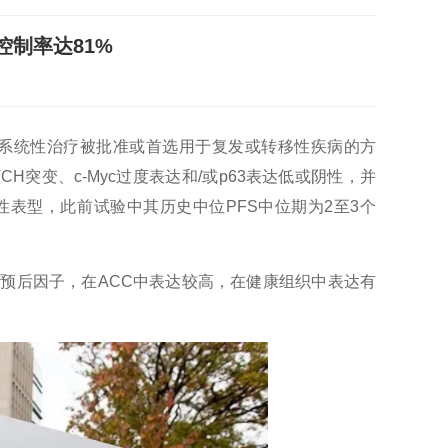
制率达81%
系统性治疗被批准或首选用于复发或转移性疾病的方
H突变、c-Myc过度表达和/或p63表达低或阴性，并
性表型，此前试验中其历史中位PFS中位期为2至3个
性预后因子，在ACC中表达较高，在健康组织中表达有