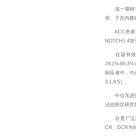
该一期研究（
癌、子宫内膜癌
ACC患者需
NOTCH1-4
在该有效性评
29.1%-65
响应者中，中位
3.1-9.5）。
中位无进展生存
法伯癌症研究所唾
在更广泛的分子
CR。DCR为8