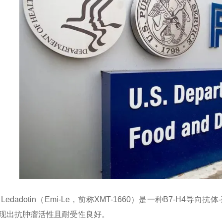
g Ledadotin（Emi-Le，前称XMT-1660）是一种B7-
表现出抗肿瘤活性且耐受性良好。