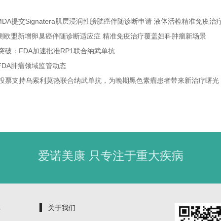
本PMDA提交Signatera肌层浸润性膀胱癌伴随诊断申请 液体活检精准免疫
1检测欧盟新增卵巢癌伴随诊断适应症 精准免疫治疗覆盖妇科肿瘤新场景
突破：FDA加速批准RP1联合纳武单抗
月FDA肿瘤领域监管动态
会投票支持乌索利莫热联合纳武单抗，为晚期黑色素瘤患者带来新治疗曙光
爱诺美康 只专注于重大疾病
享
关于我们