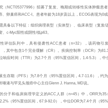
NCT05377996）招募了复发、晚期或转移性实体肿瘤患者
、卵巢癌和ACC-I。患者年龄为18岁及以上，ECOG表现为0
具备以下特征：组织病理表型（实体型）、临床表型（复发/进
突变、c-Myc阳性或阴性/低p63。
估队列中，具有侵袭性ACC患者（n=32），该药物引发的总
.3%），其中包含1个完全缓解（CR）。疾病控制率（DCR）为81.3
响应时间（TTR）为2.7个月（95%置信区间，1.4-5.3），
期（PFS）为7.8个月（95%置信区间，4.7-11.6），约
液与罕见头颈癌中心主任Glenn J. Hanna, MD说。
和临床病理学定义的ACC人群（n=45）中，ORR为35.6%（
2.2%（95%置信区间，67.9-92.0），中位DOR为7.4个月（9