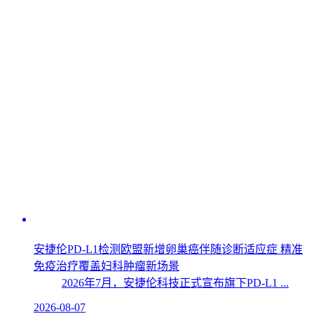
安捷伦PD-L1检测欧盟新增卵巢癌伴随诊断适应症 精准
免疫治疗覆盖妇科肿瘤新场景
2026年7月，安捷伦科技正式宣布旗下PD-L1 ...
2026-08-07