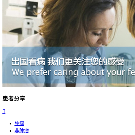
患者分享

肿瘤
非肿瘤