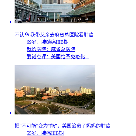
不认命 我带父亲去麻省总医院看肺癌
69岁，
肺鳞癌IIIB期
就诊医院：麻省总医院
爱诺点评：美国给予免疫化...
把“不可能”变为“能”，美国治愈了妈妈的肺癌
55岁，
肺癌IIIB期