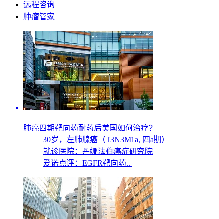
远程咨询
肿瘤管家
肺癌四期靶向药耐药后美国如何治疗？
30岁，
左肺腺癌（T3N3M1a, 四a期）
就诊医院：丹娜法伯癌症研究院
爱诺点评：EGFR靶向药...