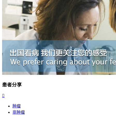
患者分享

肿瘤
非肿瘤