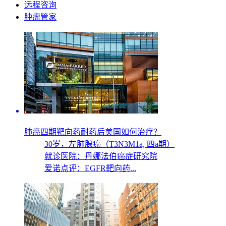
远程咨询
肿瘤管家
肺癌四期靶向药耐药后美国如何治疗？
30岁，
左肺腺癌（T3N3M1a, 四a期）
就诊医院：丹娜法伯癌症研究院
爱诺点评：EGFR靶向药...