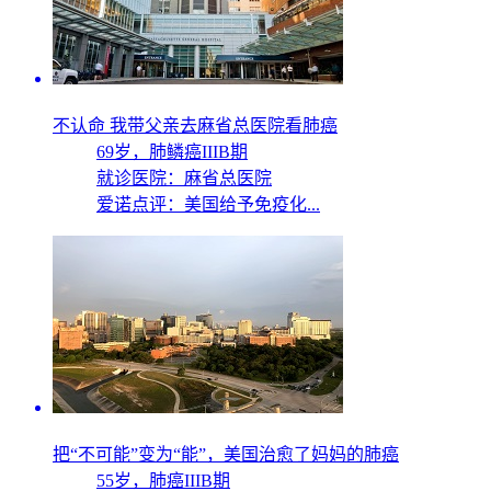
不认命 我带父亲去麻省总医院看肺癌
69岁，
肺鳞癌IIIB期
就诊医院：麻省总医院
爱诺点评：美国给予免疫化...
把“不可能”变为“能”，美国治愈了妈妈的肺癌
55岁，
肺癌IIIB期