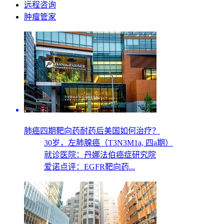
远程咨询
肿瘤管家
肺癌四期靶向药耐药后美国如何治疗？
30岁，
左肺腺癌（T3N3M1a, 四a期）
就诊医院：丹娜法伯癌症研究院
爱诺点评：EGFR靶向药...