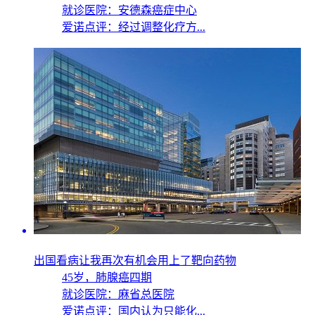
就诊医院：安德森癌症中心
爱诺点评：经过调整化疗方...
出国看病让我再次有机会用上了靶向药物
45岁，
肺腺癌四期
就诊医院：麻省总医院
爱诺点评：国内认为只能化...