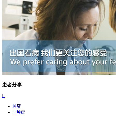
患者分享

肿瘤
非肿瘤