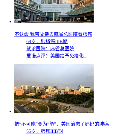
不认命 我带父亲去麻省总医院看肺癌
69岁，
肺鳞癌IIIB期
就诊医院：麻省总医院
爱诺点评：美国给予免疫化...
把“不可能”变为“能”，美国治愈了妈妈的肺癌
55岁，
肺癌IIIB期