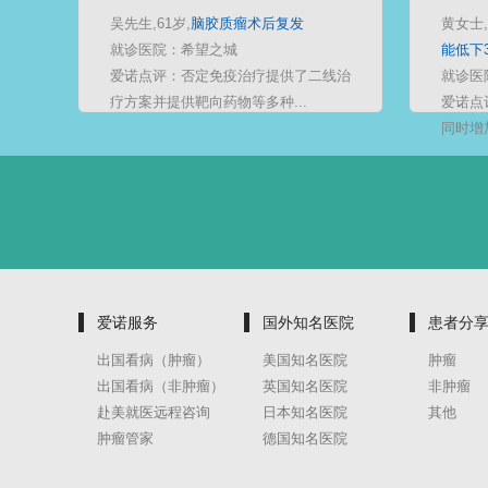
吴先生,61岁,
脑胶质瘤术后复发
黄女士,
就诊医院：希望之城
能低下3
爱诺点评：否定免疫治疗提供了二线治
就诊医
疗方案并提供靶向药物等多种...
爱诺点
同时增
爱诺服务
国外知名医院
患者分
出国看病（肿瘤）
美国知名医院
肿瘤
出国看病（非肿瘤）
英国知名医院
非肿瘤
赴美就医远程咨询
日本知名医院
其他
肿瘤管家
德国知名医院