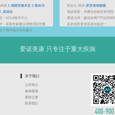
48岁,
1 颅咽管瘤术后 2.垂体功
田女士,50岁,
胶质母细胞瘤
. 尿崩症
就诊医院：丹娜法伯癌症研究院
院：UCLA医学中心
爱诺点评：建议加用TTF抗抑郁
评：美国专家建议调整用药剂量
及参加防复发疫苗试验进一...
加了两种国内没有建议...
爱诺美康 只专注于重大疾病
享
关于我们
公司简介
媒体报道
爱诺之家
联系我们
400-900