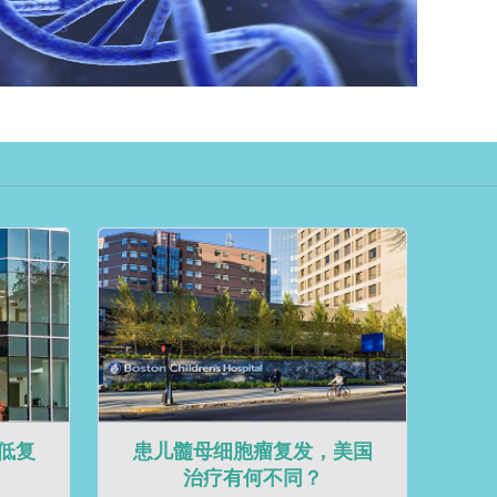
低复
患儿髓母细胞瘤复发，美国
治疗有何不同？