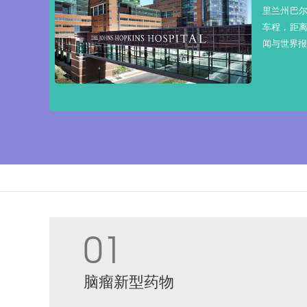
2018
里兰州巴
界报道》
车程，距
...
闻与世界报
01
脑瘤新型药物