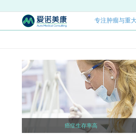
专注肿瘤与重
癌症生存率高