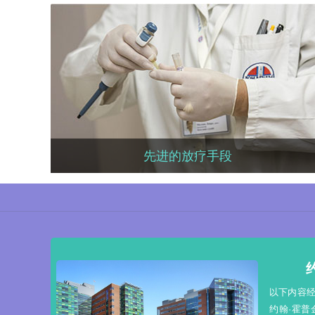
癌症生存率高
中国癌症平均5年生存率为38%，而美
国为66%，中国的癌症治疗水平明显
低于美国。
先进的放疗手段
先进的放疗手段
尖端放疗技术能够更准确地定位和靶
向肿瘤，增加辐射剂量，缩短治疗周
期，在缩小或杀死肿瘤细胞的同时，
又能显著减少对正常组织的辐射伤
害。
医学院的
以下内容
》，麻省
约翰·霍普