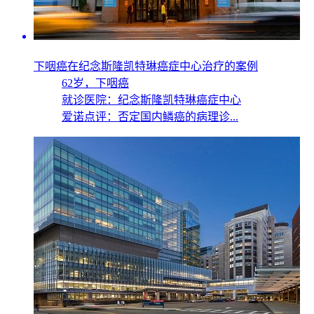
下咽癌在纪念斯隆凯特琳癌症中心治疗的案例
62岁，
下咽癌
就诊医院：纪念斯隆凯特琳癌症中心
爱诺点评：否定国内鳞癌的病理诊...