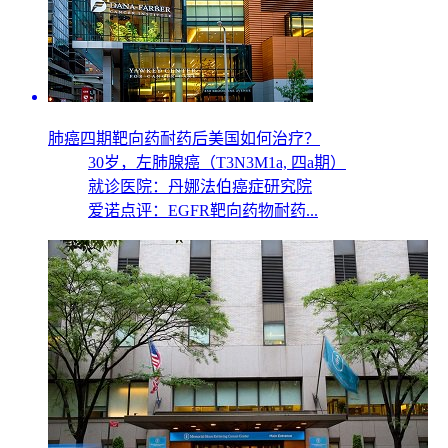
肺癌四期靶向药耐药后美国如何治疗？
30岁，
左肺腺癌（T3N3M1a, 四a期）
就诊医院：丹娜法伯癌症研究院
爱诺点评：EGFR靶向药物耐药...