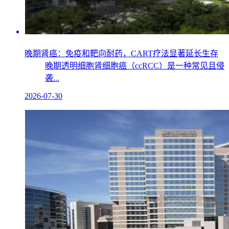
晚期肾癌：免疫和靶向耐药，CART疗法显著延长生存
晚期透明细胞肾细胞癌（ccRCC）是一种常见且侵
袭...
2026-07-30