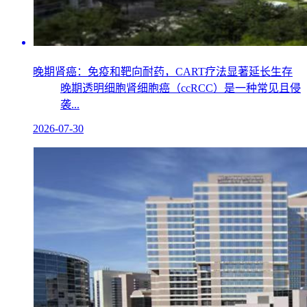
晚期肾癌：免疫和靶向耐药，CART疗法显著延长生存
晚期透明细胞肾细胞癌（ccRCC）是一种常见且侵
袭...
2026-07-30